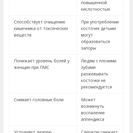
повышенной
кислотностью
Способствует очищению
При употреблении
кишечника от токсических
косточек детьми
веществ
могут
образоваться
запоры
Понижает уровень болей у
Людям с плохими
женщин при ПМС
зубами
разжевывать
косточки не
рекомендуется
Снимает головные боли
Может
возникнуть
воспаление
аппендикса
Устраняет диарею
Слишком снижает