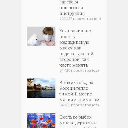
галерею) —
пошаговая
инструкция
109 422 просмотра (ов)
Как правильно
носить
медицинскую
маску: как
надевать, какой
стороной, как
часто менять
94 430 просмотра (ов)
В каких городах
России тепло
зимой: 11 мест с
мягким климатом
94 206 просмотра (ов)
Сколько рыбок
можно держать в