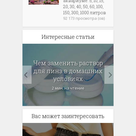
аквариуме: 5, 10, 15,
20, 30, 40, 50, 60, 100,
150, 300, 1000 литров
92 173 просмотра (ов)
Интересные статьи
Как 
Чем заменить раствор
до
улки
для линз в домашних
с
какие
условиях
наш
ь
2 мин. на чтение
Вас может заинтересовать