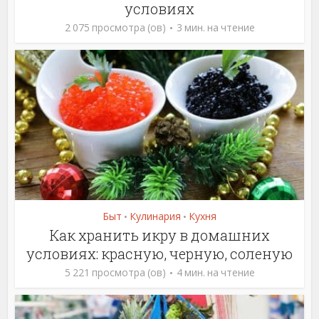
условиях
2 075 просмотра (ов)
3 мин. на чтение
Быт
Кулинария
Кухня
•
•
Как хранить икру в домашних
условиях: красную, черную, соленую
5 221 просмотра (ов)
4 мин. на чтение