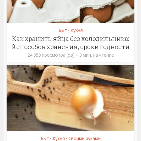
Быт
Кухня
•
Как хранить яйца без холодильника:
9 способов хранения, сроки годности
24 353 просмотра (ов)
3 мин. на чтение
Быт
Кухня
Своими руками
•
•