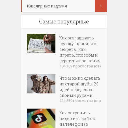
Ювелирные изделия
1
Самые популярные
Как разгадывать
судоку: правила и
секреты, как
играть, способы и
стратегии решения
184 369 просмотра (ов)
Что можно сделать
из старой шубы: 20
идей переделок
своими руками
124 859 просмотра (ов)
Как сохранить
видео из Тик Ток
на телефон (в