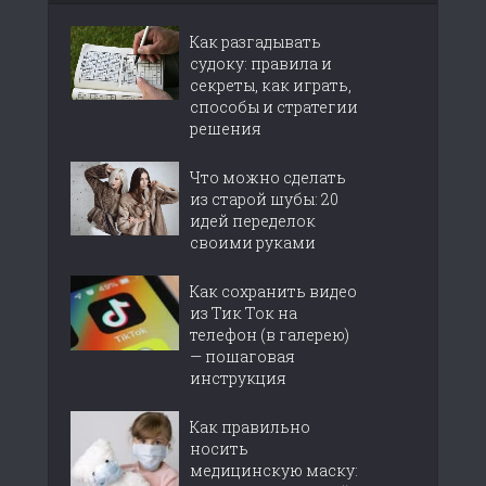
Как разгадывать
судоку: правила и
секреты, как играть,
способы и стратегии
решения
Что можно сделать
из старой шубы: 20
идей переделок
своими руками
Как сохранить видео
из Тик Ток на
телефон (в галерею)
— пошаговая
инструкция
Как правильно
носить
медицинскую маску: