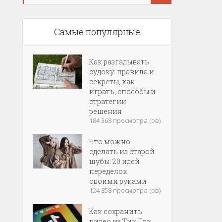
Самые популярные
Как разгадывать
судоку: правила и
секреты, как
играть, способы и
стратегии
решения
184 368 просмотра (ов)
Что можно
сделать из старой
шубы: 20 идей
переделок
своими руками
124 858 просмотра (ов)
Как сохранить
видео из Тик Ток